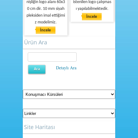
nişliğin logo alanı 60x3
istenilen logo çalışmas
0 cm dir. 10 mm siyah
ı yapılabilmektedir.
pleksiden imal ettiğimi
İncele
z modelimiz.
İncele
Ürün Ara
Detaylı Ara
Site Haritası