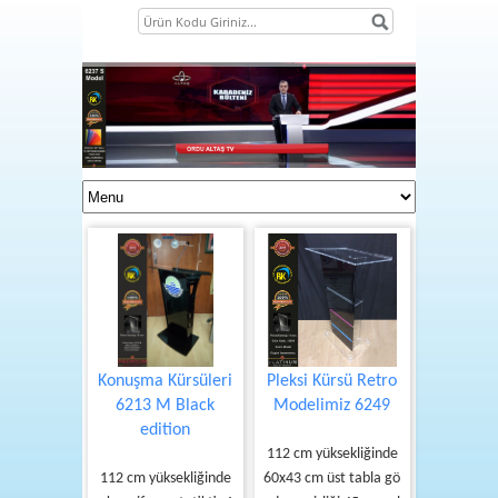
Konuşma Kürsüleri
Pleksi Kürsü Retro
6213 M Black
Modelimiz 6249
1
edition
2
112 cm yüksekliğinde
3
112 cm yüksekliğinde
60x43 cm üst tabla gö