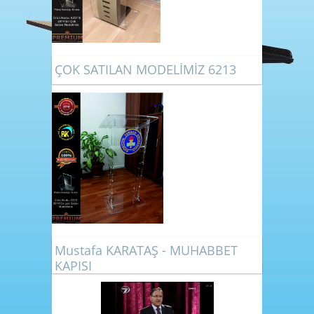
ÇOK SATILAN MODELİMİZ 6213
Mustafa KARATAŞ - MUHABBET
KAPISI