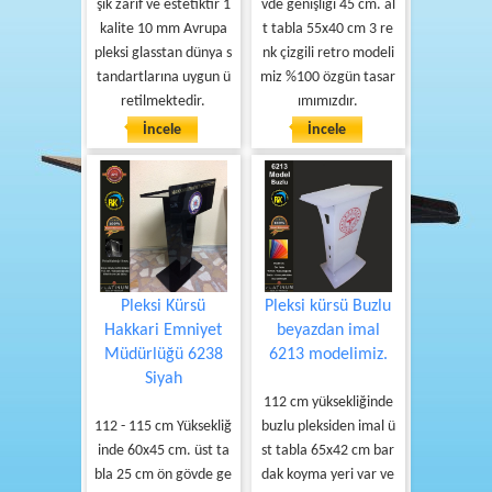
şık zarif ve estetiktir 1
vde genişliği 45 cm. al
4
kalite 10 mm Avrupa
t tabla 55x40 cm 3 re
5
pleksi glasstan dünya s
nk çizgili retro modeli
6
tandartlarına uygun ü
miz %100 özgün tasar
7
retilmektedir.
ımımızdır.
8
İncele
İncele
9
10
11
12
13
14
Pleksi Kürsü
Pleksi kürsü Buzlu
Hakkari Emniyet
beyazdan imal
15
Müdürlüğü 6238
6213 modelimiz.
Siyah
112 cm yüksekliğinde
112 - 115 cm Yüksekliğ
buzlu pleksiden imal ü
inde 60x45 cm. üst ta
st tabla 65x42 cm bar
bla 25 cm ön gövde ge
dak koyma yeri var ve