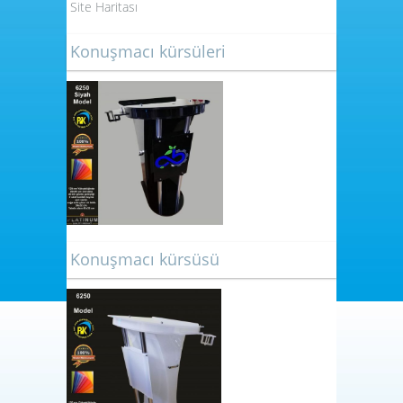
Site Haritası
Konuşmacı kürsüleri
Konuşmacı kürsüsü