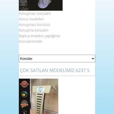
Konuşmacı kürsüleri
Kürsü modelleri
Konuşmacı kürsüsü
Konuşma kürsüleri
Başlıca imalatını yaptığımız
Kürsülerimizdir.
ÇOK SATILAN MODELİMİZ 6237 S