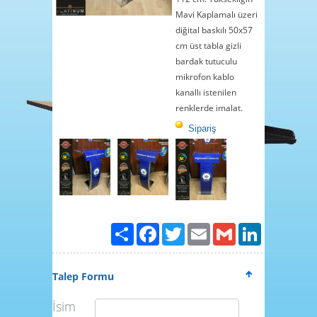
4
Mavi Kaplamalı üzeri
5
diğital baskılı 50x57
6
cm üst tabla gizli
bardak tutuculu
7
mikrofon kablo
8
kanallı istenilen
9
renklerde imalat.
10
Sipariş
11
12
13
14
15
Paylaş
Facebook
Twitter
Email
Gmail
LinkedIn
Talep Formu
İsim