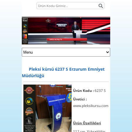
Pleksi kürsü 6237 S Erzurum Emniyet
Müdürlüğü
Ürün Kodu :
6237 S
Üretici :
www.pleksikursu.com
1
2
Ürün Özellikleri
3
112 cm. Yüksekliğin