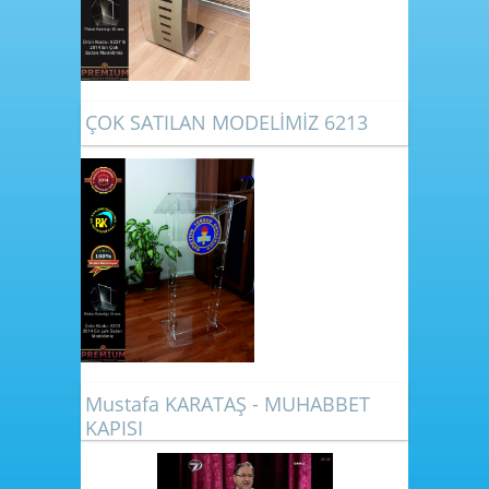
ÇOK SATILAN MODELİMİZ 6213
Mustafa KARATAŞ - MUHABBET
KAPISI