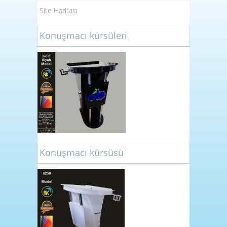
Site Haritası
Konuşmacı kürsüleri
Konuşmacı kürsüsü