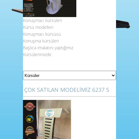
Konuşmacı kürsüleri
Kürsü modelleri
Konuşmacı kürsüsü
Konuşma kürsüleri
Başlıca imalatını yaptığımız
Kürsülerimizdir.
ÇOK SATILAN MODELİMİZ 6237 S