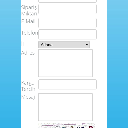
Sipariş
Miktarı
E-Mail
Telefon
İl
Adres
Kargo
Tercihi
Mesaj