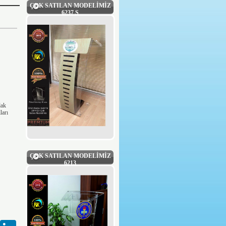
ÇOK SATILAN MODELİMİZ
6237 S
dak
ları
ÇOK SATILAN MODELİMİZ
6213
Gmail
LinkedIn