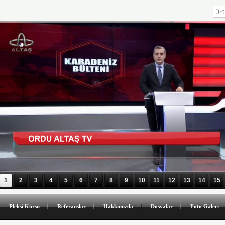
1
2
3
4
5
6
7
8
9
10
11
12
13
14
15
Pleksi Kürsü
Referanslar
Hakkımızda
Dosyalar
Foto Galeri