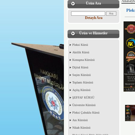
Anasayf
Ürün Ara
Plek
Detaylı Ara
Ürün ve Hizmetler
Pleksi Kürsü
Akrilik Kürsü
Konuşma Kürsüsü
Dijital Kürsü
Seçim Kürsüsü
Toplantı Kürsüsü
Açılış Kürsüsü
ŞEFFAF KÜRSÜ
Üniversite Kürsüsü
Pleksi Çubuklu Kürsü
Anı Kürsüsü
Nikah Kürsüsü