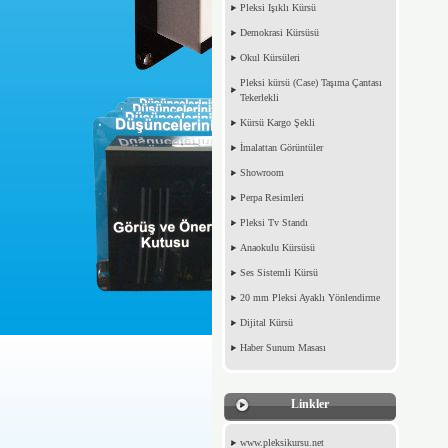
Pleksi Işıklı Kürsü
Demokrasi Kürsüsü
Okul Kürsüleri
Pleksi kürsü (Case) Taşıma Çantası
Tekerlekli
Kürsü Kargo Şekli
İmalattan Görüntüler
Showroom
Perpa Resimleri
Pleksi Tv Standı
Anaokulu Kürsüsü
Ses Sistemli Kürsü
20 mm Pleksi Ayaklı Yönlendirme
Dijital Kürsü
Haber Sunum Masası
Linkler
www.pleksikursu.net