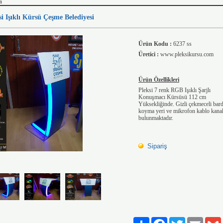
a
si Işıklı Kürsü Çeşme Belediyesi
Ürün Kodu :
6237 ss
Üretici :
www.pleksikursu.com
Ürün Özellikleri
Pleksi 7 renk RGB Işıklı Şarjlı
Konuşmacı Kürsüsü 112 cm
Yüksekliğinde. Gizli çekmeceli bar
koyma yeri ve mikrofon kablo kanal
bulunmaktadır.
Sipariş
Paylaş
Facebook
Twitter
Email