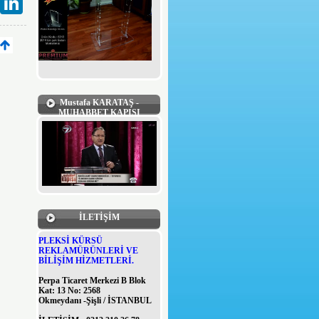
Mustafa KARATAŞ -
MUHABBET KAPISI
İLETİŞİM
PLEKSİ KÜRSÜ
REKLAMÜRÜNLERİ VE
BİLİŞİM HİZMETLERİ.
Perpa Ticaret Merkezi B Blok
Kat: 13 No: 2568
Okmeydanı -Şişli / İSTANBUL