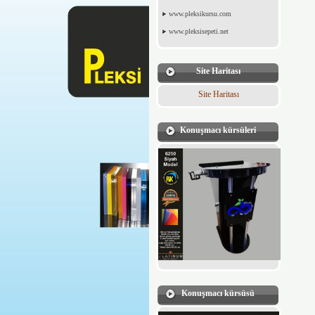
www.pleksikursu.com
www.pleksisepeti.net
Site Haritası
Site Haritası
Konuşmacı kürsüleri
Konuşmacı kürsüsü