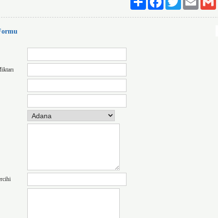
 Formu
iktarı
rcihi