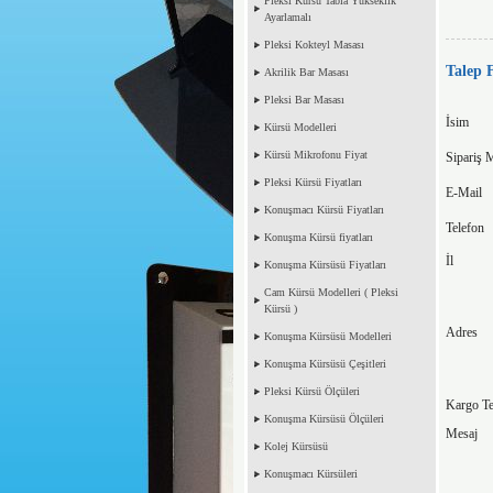
Pleksi Kürsü Tabla Yükseklik
Ayarlamalı
Pleksi Kokteyl Masası
Talep
Akrilik Bar Masası
Pleksi Bar Masası
İsim
Kürsü Modelleri
Kürsü Mikrofonu Fiyat
Sipariş M
Pleksi Kürsü Fiyatları
E-Mail
Konuşmacı Kürsü Fiyatları
Telefon
Konuşma Kürsü fiyatları
İl
Konuşma Kürsüsü Fiyatları
Cam Kürsü Modelleri ( Pleksi
Kürsü )
Adres
Konuşma Kürsüsü Modelleri
Konuşma Kürsüsü Çeşitleri
Pleksi Kürsü Ölçüleri
Kargo Te
Konuşma Kürsüsü Ölçüleri
Mesaj
Kolej Kürsüsü
Konuşmacı Kürsüleri