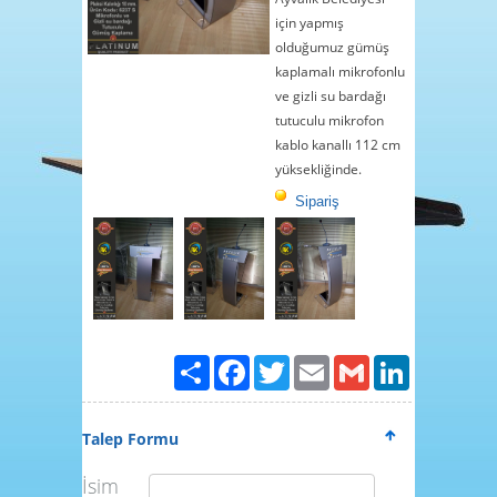
4
için yapmış
5
olduğumuz gümüş
6
kaplamalı mikrofonlu
ve gizli su bardağı
7
tutuculu mikrofon
8
kablo kanallı 112 cm
9
yüksekliğinde.
10
Sipariş
11
12
13
14
15
Paylaş
Facebook
Twitter
Email
Gmail
LinkedIn
Talep Formu
İsim