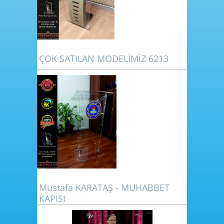
ÇOK SATILAN MODELİMİZ 6213
Mustafa KARATAŞ - MUHABBET
KAPISI