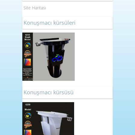
Site Haritası
Konuşmacı kürsüleri
Konuşmacı kürsüsü