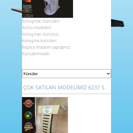
Konuşmacı kürsüleri
Kürsü modelleri
Konuşmacı kürsüsü
Konuşma kürsüleri
Başlıca imalatını yaptığımız
Kürsülerimizdir.
ÇOK SATILAN MODELİMİZ 6237 S