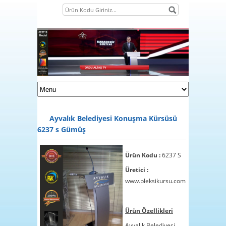
Ayvalık Belediyesi Konuşma Kürsüsü
6237 s Gümüş
Ürün Kodu :
6237 S
Üretici :
www.pleksikursu.com
1
2
Ürün Özellikleri
3
Ayvalık Belediyesi