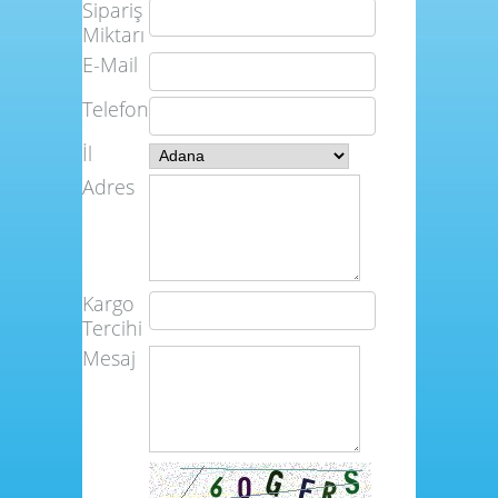
Sipariş
Miktarı
E-Mail
Telefon
İl
Adres
Kargo
Tercihi
Mesaj