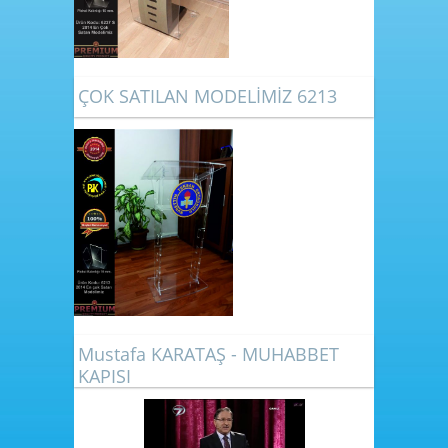
ÇOK SATILAN MODELİMİZ 6213
Mustafa KARATAŞ - MUHABBET
KAPISI