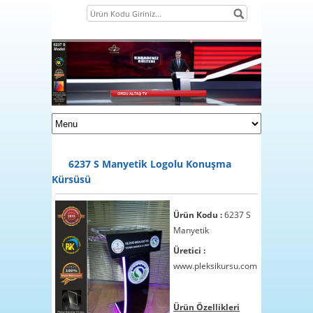
6237 S Manyetik Logolu Konuşma
Kürsüsü
Ürün Kodu :
6237 S
Manyetik
Üretici :
1
www.pleksikursu.com
2
3
Ürün Özellikleri