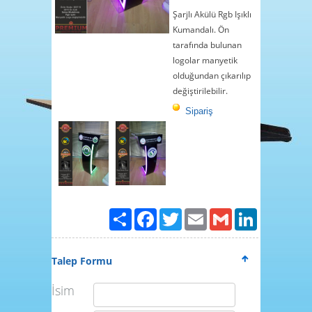
4
Şarjlı Akülü Rgb Işıklı
5
Kumandalı. Ön
6
tarafında bulunan
logolar manyetik
7
olduğundan çıkarılıp
8
değiştirilebilir.
9
Sipariş
10
11
12
13
14
Paylaş
Facebook
Twitter
Email
Gmail
LinkedIn
15
Talep Formu
İsim