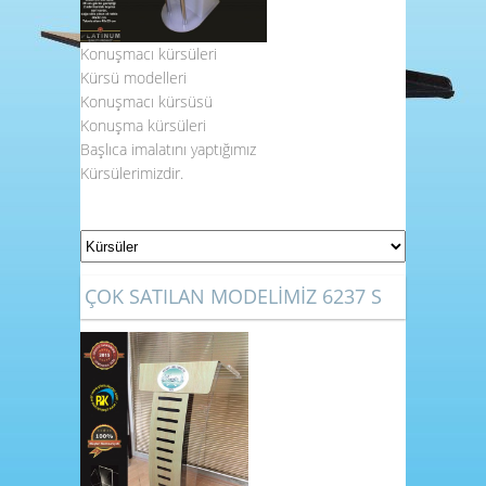
Konuşmacı kürsüleri
Kürsü modelleri
Konuşmacı kürsüsü
Konuşma kürsüleri
Başlıca imalatını yaptığımız
Kürsülerimizdir.
ÇOK SATILAN MODELİMİZ 6237 S