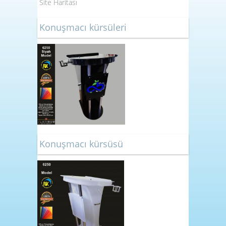
Site Haritası
Konuşmacı kürsüleri
Konuşmacı kürsüsü