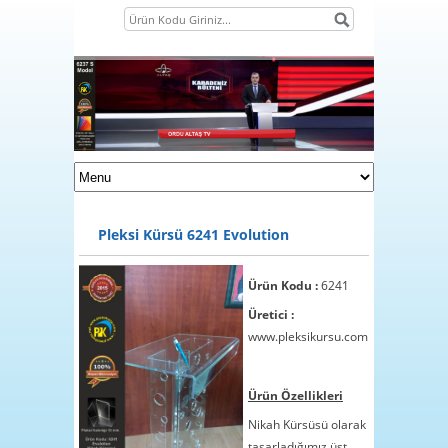
Pleksi Kürsü 6241 Evolution
Ürün Kodu :
6241
Üretici :
www.pleksikursu.com
1
Ürün Özellikleri
2
Nikah Kürsüsü olarak
3
tasarladığımız üst