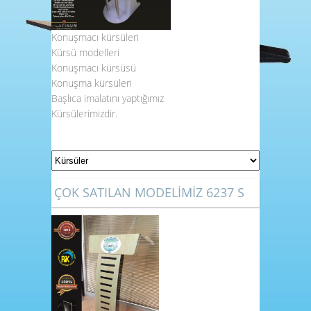
Konuşmacı kürsüleri
Kürsü modelleri
Konuşmacı kürsüsü
Konuşma kürsüleri
Başlıca imalatını yaptığımız
Kürsülerimizdir.
ÇOK SATILAN MODELİMİZ 6237 S