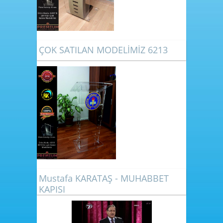
ÇOK SATILAN MODELİMİZ 6213
Mustafa KARATAŞ - MUHABBET
KAPISI