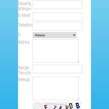
Sipariş
Miktarı
E-Mail
Telefon
İl
Adres
Kargo
Tercihi
Mesaj