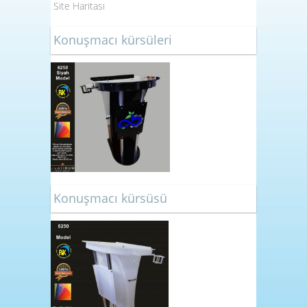
Site Haritası
Konuşmacı kürsüleri
Konuşmacı kürsüsü