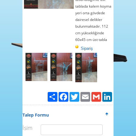
4
tablada kalem koyma
5
yeri orta gövdede
6
dairesel delikler
bulunmaktadır. 112
7
cm yüksekliğinde
8
60x45 cm üst tabla
9
Sipariş
10
11
12
13
14
15
Paylaş
Facebook
Twitter
Email
Gmail
LinkedIn
Talep Formu
İsim