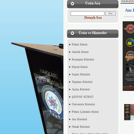
Anasayf
Ürün Ara
Anı 
Detaylı Ara
Ürün ve Hizmetler
Pleksi Kürsü
Akrilik Kürsü
Konuşma Kürsüsü
Dijital Kürsü
Seçim Kürsüsü
Toplantı Kürsüsü
Açılış Kürsüsü
ŞEFFAF KÜRSÜ
Üniversite Kürsüsü
Pleksi Çubuklu Kürsü
Anı Kürsüsü
Nikah Kürsüsü