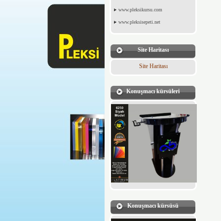
www.pleksikursu.com
www.pleksisepeti.net
Site Haritası
Site Haritası
Konuşmacı kürsüleri
Konuşmacı kürsüsü