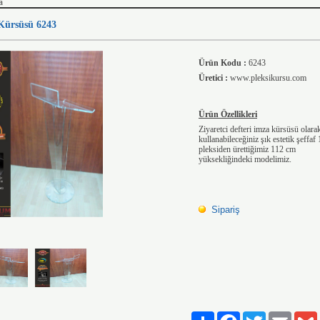
a
Kürsüsü 6243
Ürün Kodu :
6243
Üretici :
www.pleksikursu.com
Ürün Özellikleri
Ziyaretci defteri imza kürsüsü olara
kullanabileceğiniz şık estetik şeffa
pleksiden ürettiğimiz 112 cm
yüksekliğindeki modelimiz.
Sipariş
Paylaş
Facebook
Twitter
Email