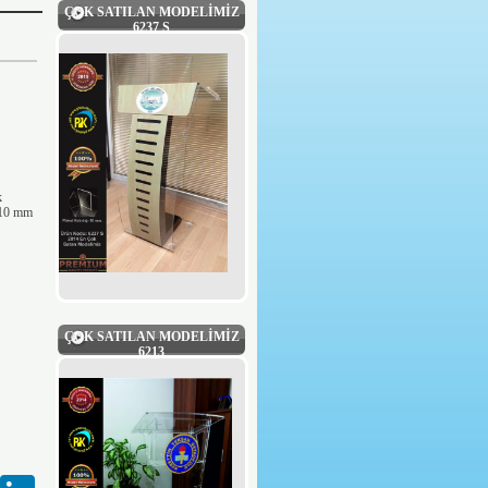
ÇOK SATILAN MODELİMİZ
6237 S
k
f 10 mm
ÇOK SATILAN MODELİMİZ
6213
Gmail
LinkedIn