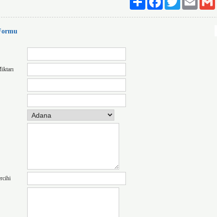
 Formu
iktarı
rcihi