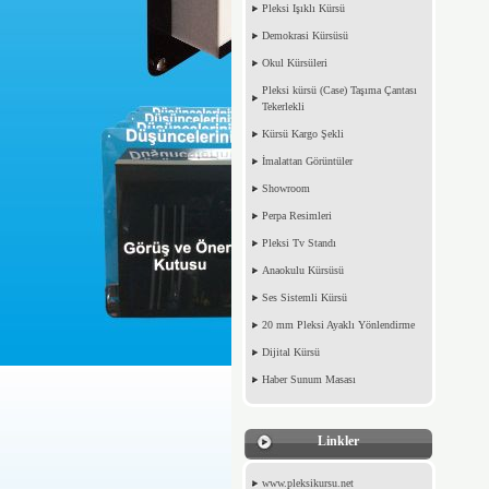
Pleksi Işıklı Kürsü
Demokrasi Kürsüsü
Okul Kürsüleri
Pleksi kürsü (Case) Taşıma Çantası
Tekerlekli
Kürsü Kargo Şekli
İmalattan Görüntüler
Showroom
Perpa Resimleri
Pleksi Tv Standı
Anaokulu Kürsüsü
Ses Sistemli Kürsü
20 mm Pleksi Ayaklı Yönlendirme
Dijital Kürsü
Haber Sunum Masası
Linkler
www.pleksikursu.net