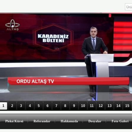
1
2
3
4
5
6
7
8
9
10
11
12
13
14
15
Pleksi Kürsü
Referanslar
Hakkımızda
Dosyalar
Foto Galeri