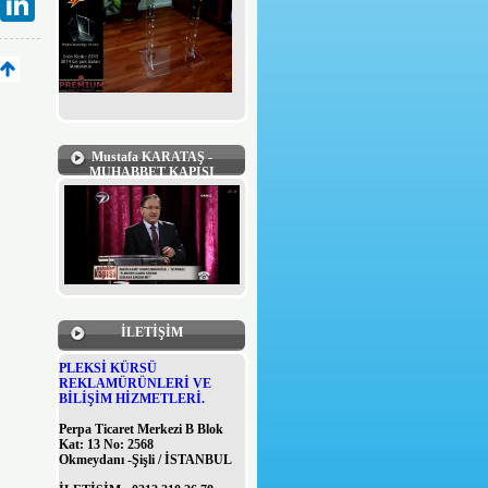
Mustafa KARATAŞ -
MUHABBET KAPISI
İLETİŞİM
PLEKSİ KÜRSÜ
REKLAMÜRÜNLERİ VE
BİLİŞİM HİZMETLERİ.
Perpa Ticaret Merkezi B Blok
Kat: 13 No: 2568
Okmeydanı -Şişli / İSTANBUL