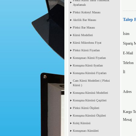
Pleksi Kürsü Tabla Yükseklik
Ayarlamalı
Pleksi Kokteyl Masası
Talep
Akrilik Bar Masası
Pleksi Bar Masası
İsim
Kürsü Modelleri
Kürsü Mikrofonu Fiyat
Sipariş M
Pleksi Kürsü Fiyatları
E-Mail
Konuşmacı Kürsü Fiyatları
Telefon
Konuşma Kürsü fiyatları
İl
Konuşma Kürsüsü Fiyatları
Cam Kürsü Modelleri ( Pleksi
Kürsü )
Adres
Konuşma Kürsüsü Modelleri
Konuşma Kürsüsü Çeşitleri
Pleksi Kürsü Ölçüleri
Kargo Te
Konuşma Kürsüsü Ölçüleri
Mesaj
Kolej Kürsüsü
Konuşmacı Kürsüleri